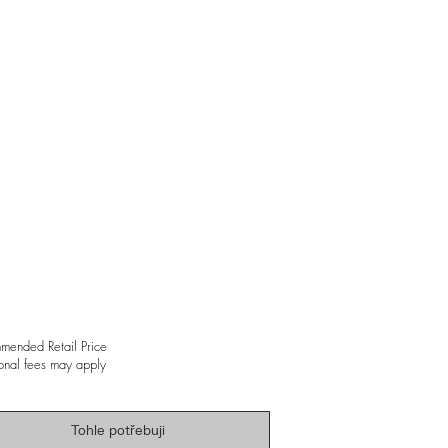
mended Retail Price
onal fees may apply
Tohle potřebuji