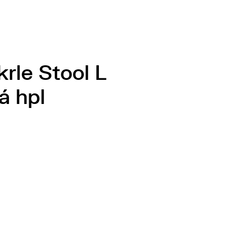
krle Stool L
á hpl