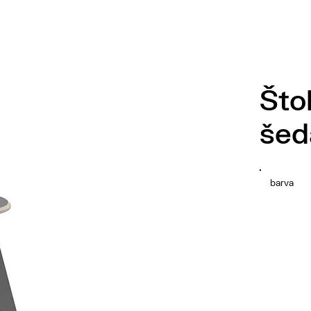
Što
šed
barva