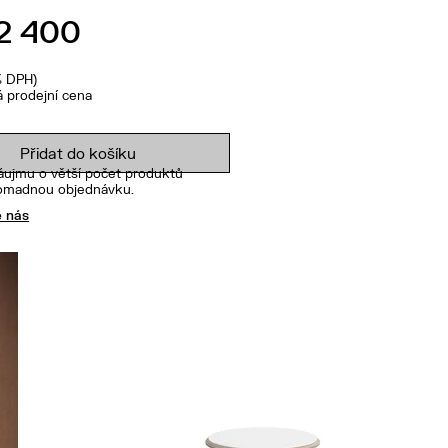
2 400
% DPH)
 prodejní cena
Přidat do košíku
áujmu o větší počet produktů
romadnou objednávku.
e nás