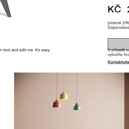
KČ
(včetně 21
Doporučená
 text and edit me. It's easy.
V případě z
vytvořte h
Kontaktujt