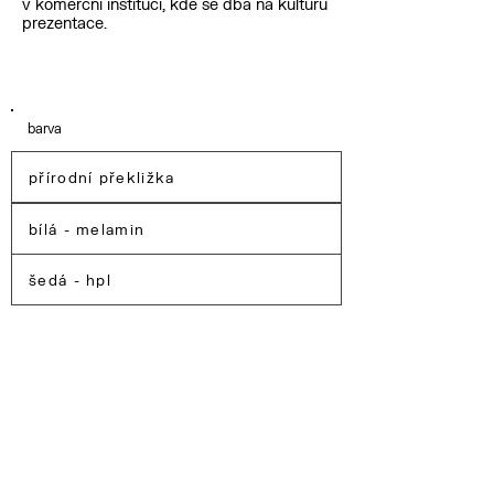
v komerční instituci, kde se dbá na kulturu
prezentace.
barva
přírodní překližka
bílá - melamin
šedá - hpl