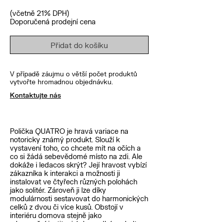
(včetně 21% DPH)
Doporučená prodejní cena
Přidat do košíku
V případě záujmu o větší počet produktů
vytvořte hromadnou objednávku.
Kontaktujte nás
Polička QUATRO je hravá variace na
notoricky známý produkt. Slouží k
vystavení toho, co chcete mít na očích a
co si žádá sebevědomé místo na zdi. Ale
dokáže i ledacos skrýt? Její hravost vybízí
zákazníka k interakci a možnosti ji
instalovat ve čtyřech různých polohách
jako solitér. Zároveň ji lze díky
modulárnosti sestavovat do harmonických
celků z dvou či více kusů. Obstojí v
interiéru domova stejně jako